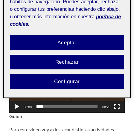
hábitos de navegación. Puedes aceptar, rechazar
o configurar tus preferencias haciendo clic abajo,
9 ENERO, 2022
/
1 COMENTARIO
u obtener más información en nuestra
política de
cookies.
Creació de continguts
Pública
i producció audiovisual
Aceptar
Reproductor
de
vídeo
Rechazar
Configurar
00:00
00:25
Guion
Para este vídeo voy a destacar distintas actividades