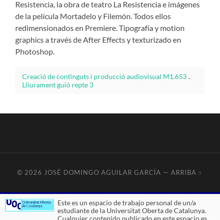
Resistencia, la obra de teatro La Resistencia e imágenes
de la película Mortadelo y Filemón. Todos ellos
redimensionados en Premiere. Tipografía y motion
graphics a través de After Effects y texturizado en
Photoshop.
Creació de continguts i producció audiovisual M1.653
.
Lliurament guió repte 3
© 2026
JOSÉ DOMINGO AGUILAR GARCÍA
—
ARRIBA ↑
Este es un espacio de trabajo personal de un/a
estudiante de la Universitat Oberta de Catalunya.
Cualquier contenido publicado en este espacio es